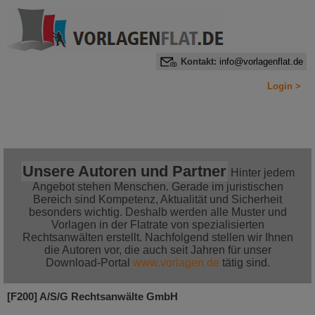
Kontakt:
info@vorlagenflat.de
Login >
Home
Alle Informationen auf einen Blick
Jetzt bestellen!
Unsere Autoren und Partner
Hinter jedem
Angebot stehen Menschen. Gerade im juristischen
Bereich sind Kompetenz, Aktualität und Sicherheit
besonders wichtig. Deshalb werden alle Muster und
Vorlagen in der Flatrate von spezialisierten
Rechtsanwälten erstellt. Nachfolgend stellen wir Ihnen
die Autoren vor, die auch seit Jahren für unser
Download-Portal
www.vorlagen.de
tätig sind.
[F200] A/S/G Rechtsanwälte GmbH