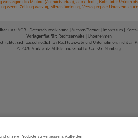
gsverlangen des Mieters (Zeitmietvertrag), altes Recht
,
Befristeter Untermietv
igung wegen Zahlungsverzug
,
Mieterkündigung, Versagung der Untervermietung
Über uns:
AGB
|
Datenschutzerklärung
|
Autoren/Partner
|
Impressum
|
Konta
Vorlagenflat für:
Rechtsanwälte
|
Unternehmen
t richtet sich ausschließlich an Rechtsanwälte und Unternehmen, nicht an P
© 2026 Marktplatz Mittelstand GmbH & Co. KG; Nürnberg
n und unsere Produkte zu verbessern. Außerdem