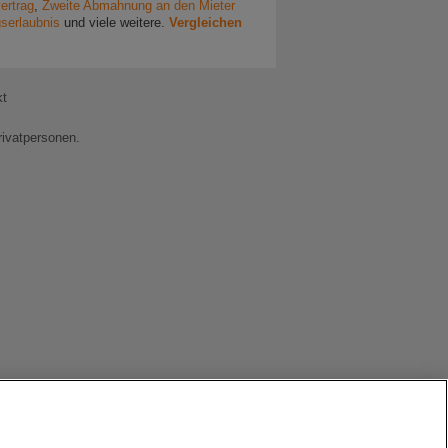
ertrag
,
Zweite Abmahnung an den Mieter
serlaubnis
und viele weitere.
Vergleichen
kt
rivatpersonen.