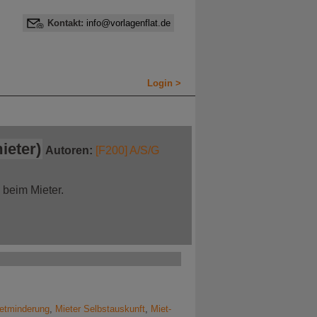
Kontakt:
info@vorlagenflat.de
Login >
ieter)
Autoren:
[F200] A/S/G
beim Mieter.
etminderung
,
Mieter Selbstauskunft
,
Miet-