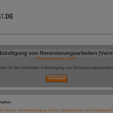
mationen auf einen
Jetzt bestellen!
Blick
kündigung von Renovierungsarbeiten (Verm
Rechtsanwälte, Berlin
iben für den Vermieter: Ankündigung von Renovierungsarbeiten 
halten:
es Mieters
,
Vermieterkündigung, fristlos
,
Mängelanzeige und Ankündigung Mi