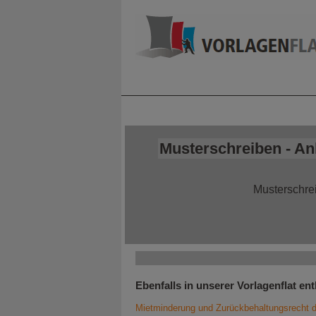
Home
Alle Infor
Musterschreiben - An
Musterschre
Ebenfalls in unserer Vorlagenflat ent
Mietminderung und Zurückbehaltungsrecht d