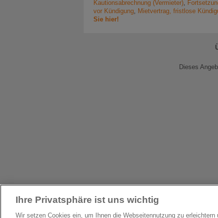
Kautionsabrechnung (Vermieter)
,
Fortsetzun
vor Kündigung
,
Mietvertrag, fristlose Künd
Sie hier!
Dieses Angebo
Ihre Privatsphäre ist uns wichtig
Wir setzen Cookies ein, um Ihnen die Webseitennutzung zu erleichter