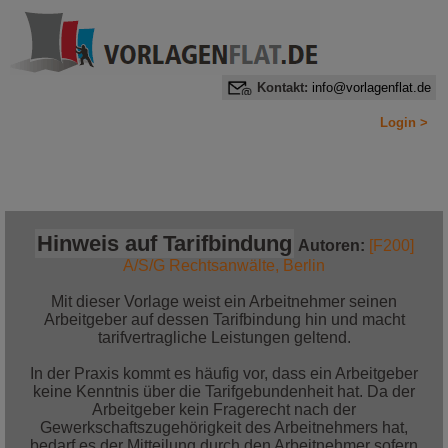
Kontakt:
info@vorlagenflat.de
Login >
Home
Alle Informationen auf einen Blick
Jetzt bestellen!
Hinweis auf Tarifbindung
Autoren:
[F200]
A/S/G Rechtsanwälte, Berlin
Mit dieser Vorlage weist ein Arbeitnehmer seinen
Arbeitgeber auf dessen Tarifbindung hin und macht
tarifvertragliche Leistungen geltend.
In der Praxis kommt es häufig vor, dass ein Arbeitgeber
keine Kenntnis über die Tarifgebundenheit hat. Da der
Arbeitgeber kein Fragerecht nach der
Gewerkschaftszugehörigkeit des Arbeitnehmers hat,
bedarf es der Mitteilung durch den Arbeitnehmer sofern