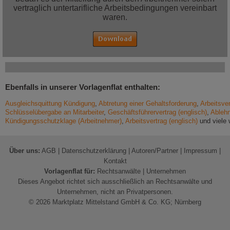
vertraglich untertarifliche Arbeitsbedingungen vereinbart
waren.
Ebenfalls in unserer Vorlagenflat enthalten:
Ausgleichsquittung Kündigung
,
Abtretung einer Gehaltsforderung
,
Arbeitsve
Schlüsselübergabe an Mitarbeiter
,
Geschäftsführervertrag (englisch)
,
Ableh
Kündigungsschutzklage (Arbeitnehmer)
,
Arbeitsvertrag (englisch)
und viele 
Über uns:
AGB
|
Datenschutzerklärung
|
Autoren/Partner
|
Impressum
|
Kontakt
Vorlagenflat für:
Rechtsanwälte
|
Unternehmen
Dieses Angebot richtet sich ausschließlich an Rechtsanwälte und
Unternehmen, nicht an Privatpersonen.
© 2026 Marktplatz Mittelstand GmbH & Co. KG; Nürnberg