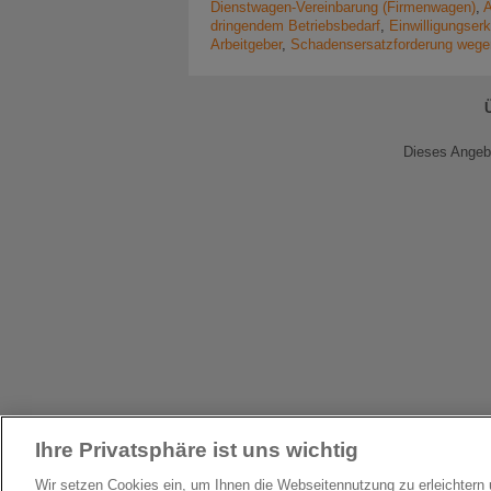
Dienstwagen-Vereinbarung (Firmenwagen)
,
A
dringendem Betriebsbedarf
,
Einwilligungser
Arbeitgeber
,
Schadensersatzforderung wege
Dieses Angebo
Ihre Privatsphäre ist uns wichtig
Wir setzen Cookies ein, um Ihnen die Webseitennutzung zu erleichter