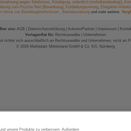
bmahnung wegen Telefonsex
,
Kündigung, ordentlich (verhaltensbedingt)
,
Kün
klärung zum Psycho-Test (Bewerbung)
,
Fortbildungsvertrag
,
Ehegatten Arbeits
n Verrat von Betriebsgeheimnissen
,
Betriebsordnung
und viele weitere.
Vergl
Über uns:
AGB
|
Datenschutzerklärung
|
Autoren/Partner
|
Impressum
|
Konta
Vorlagenflat für:
Rechtsanwälte
|
Unternehmen
t richtet sich ausschließlich an Rechtsanwälte und Unternehmen, nicht an P
© 2026 Marktplatz Mittelstand GmbH & Co. KG; Nürnberg
n und unsere Produkte zu verbessern. Außerdem