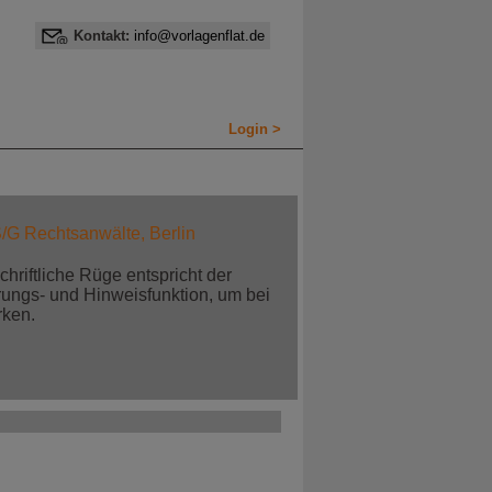
Kontakt:
info@vorlagenflat.de
Login >
S/G Rechtsanwälte, Berlin
hriftliche Rüge entspricht der
ungs- und Hinweisfunktion, um bei
rken.