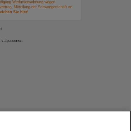
digung Werkmietwohnung wegen
vertrag
,
Mitteilung der Schwangerschaft an
eichen Sie hier!
kt
rivatpersonen.