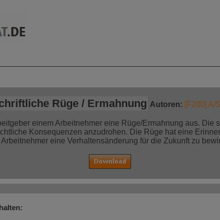
mationen auf einen
Jetzt bestellen!
Blick
schriftliche Rüge / Ermahnung
Autoren:
[F200] A/
rbeitgeber einem Arbeitnehmer eine Rüge/Ermahnung aus. Die sc
htliche Konsequenzen anzudrohen. Die Rüge hat eine Erinner
Arbeitnehmer eine Verhaltensänderung für die Zukunft zu bewi
halten: