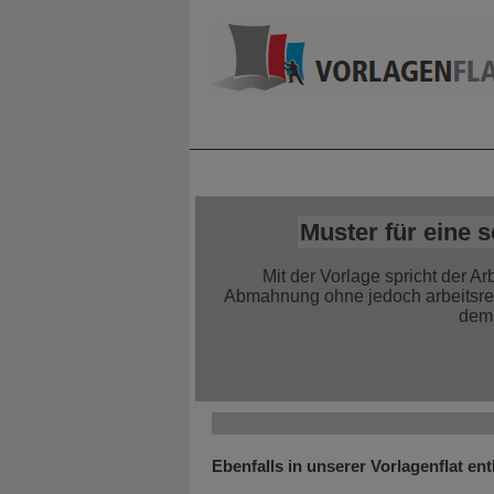
Home
Alle Infor
Muster für eine 
Mit der Vorlage spricht der A
Abmahnung ohne jedoch arbeitsrec
dem 
Ebenfalls in unserer Vorlagenflat ent