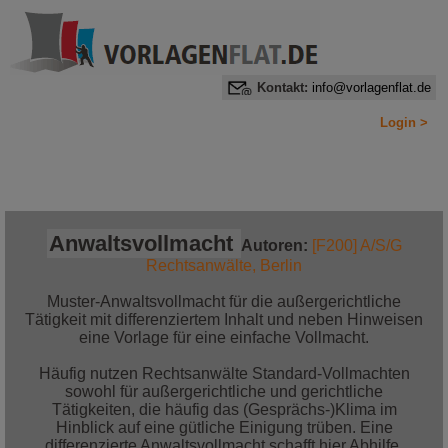
Kontakt:
info@vorlagenflat.de
Login >
Home
Alle Informationen auf einen Blick
Jetzt bestellen!
Anwaltsvollmacht
Autoren:
[F200] A/S/G
Rechtsanwälte, Berlin
Muster-Anwaltsvollmacht für die außergerichtliche
Tätigkeit mit differenziertem Inhalt und neben Hinweisen
eine Vorlage für eine einfache Vollmacht.
Häufig nutzen Rechtsanwälte Standard-Vollmachten
sowohl für außergerichtliche und gerichtliche
Tätigkeiten, die häufig das (Gesprächs-)Klima im
Hinblick auf eine gütliche Einigung trüben. Eine
differenzierte Anwaltsvollmacht schafft hier Abhilfe.