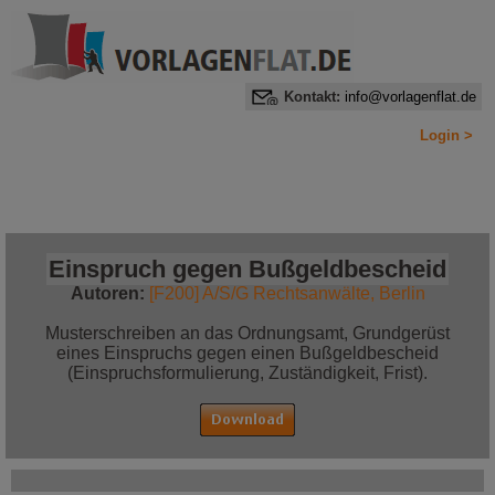
Kontakt:
info@vorlagenflat.de
Login >
Home
Alle Informationen auf einen Blick
Jetzt bestellen!
Einspruch gegen Bußgeldbescheid
Autoren:
[F200] A/S/G Rechtsanwälte, Berlin
Musterschreiben an das Ordnungsamt, Grundgerüst
eines Einspruchs gegen einen Bußgeldbescheid
(Einspruchsformulierung, Zuständigkeit, Frist).