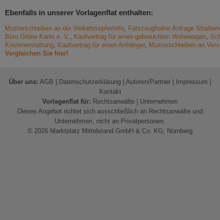
Ebenfalls in unserer Vorlagenflat enthalten:
Musterschreiben an die Verkehrsopferhilfe
,
Fahrzeughalter Anfrage Straße
Büro Grüne Karte e. V.
,
Kaufvertrag für einen gebrauchten Wohnwagen
,
Sch
Kostenerstattung
,
Kaufvertrag für einen Anhänger
,
Musterschreiben an Vers
Vergleichen Sie hier!
Über uns:
AGB
|
Datenschutzerklärung
|
Autoren/Partner
|
Impressum
|
Kontakt
Vorlagenflat für:
Rechtsanwälte
|
Unternehmen
Dieses Angebot richtet sich ausschließlich an Rechtsanwälte und
Unternehmen, nicht an Privatpersonen.
© 2026 Marktplatz Mittelstand GmbH & Co. KG; Nürnberg