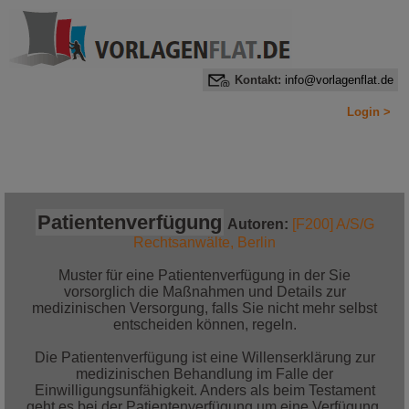
Kontakt:
info@vorlagenflat.de
Login >
Home
Alle Informationen auf einen Blick
Jetzt bestellen!
Patientenverfügung
Autoren:
[F200] A/S/G
Rechtsanwälte, Berlin
Muster für eine Patientenverfügung in der Sie
vorsorglich die Maßnahmen und Details zur
medizinischen Versorgung, falls Sie nicht mehr selbst
entscheiden können, regeln.
Die Patientenverfügung ist eine Willenserklärung zur
medizinischen Behandlung im Falle der
Einwilligungsunfähigkeit. Anders als beim Testament
geht es bei der Patientenverfügung um eine Verfügung,