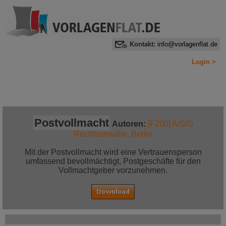
Kontakt:
info@vorlagenflat.de
Login >
Home
Alle Informationen auf einen Blick
Jetzt bestellen!
Postvollmacht
Autoren:
[F200] A/S/G
Rechtsanwälte, Berlin
Mit der Postvollmacht wird eine Vertrauensperson
umfassend bevollmächtigt, Postgeschäfte für den
Vollmachtgeber vorzunehmen.