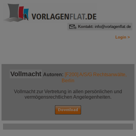
Kontakt:
info@vorlagenflat.de
Login >
Home
Alle Informationen auf einen Blick
Jetzt bestellen!
Vollmacht
Autoren:
[F200] A/S/G Rechtsanwälte,
Berlin
Vollmacht zur Vertretung in allen persönlichen und
vermögensrechtlichen Angelegenheiten.