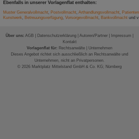
Ebenfalls in unserer Vorlagenflat enthalten:
Muster Generalvollmacht
,
Postvollmacht
,
Arthandlungsvollmacht
,
Patiente
Kunstwerk
,
Betreuungsverfügung
,
Vorsorgevollmacht
,
Bankvollmacht
und vi
Über uns:
AGB
|
Datenschutzerklärung
|
Autoren/Partner
|
Impressum
|
Kontakt
Vorlagenflat für:
Rechtsanwälte
|
Unternehmen
Dieses Angebot richtet sich ausschließlich an Rechtsanwälte und
Unternehmen, nicht an Privatpersonen.
© 2026 Marktplatz Mittelstand GmbH & Co. KG; Nürnberg