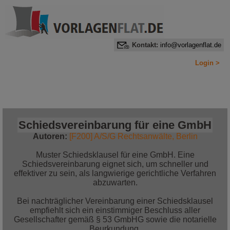
Kontakt:
info@vorlagenflat.de
Login >
Home
Alle Informationen auf einen Blick
Jetzt bestellen!
Schiedsvereinbarung für eine GmbH
Autoren:
[F200] A/S/G Rechtsanwälte, Berlin
Muster Schiedsklausel für eine GmbH. Eine
Schiedsvereinbarung eignet sich, um schneller und
effektiver zu sein, als langwierige gerichtliche Verfahren
abzuwarten.
Bei nachträglicher Vereinbarung einer Schiedsklausel
empfiehlt sich ein einstimmiger Beschluss aller
Gesellschafter gemäß § 53 GmbHG sowie die notarielle
Beurkundung.