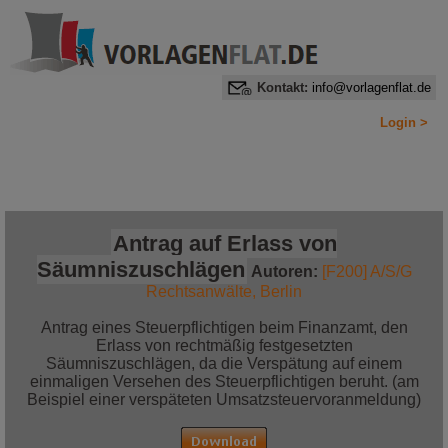
Kontakt:
info@vorlagenflat.de
Login >
Home
Alle Informationen auf einen Blick
Jetzt bestellen!
Antrag auf Erlass von
Säumniszuschlägen
Autoren:
[F200] A/S/G
Rechtsanwälte, Berlin
Antrag eines Steuerpflichtigen beim Finanzamt, den
Erlass von rechtmäßig festgesetzten
Säumniszuschlägen, da die Verspätung auf einem
einmaligen Versehen des Steuerpflichtigen beruht. (am
Beispiel einer verspäteten Umsatzsteuervoranmeldung)