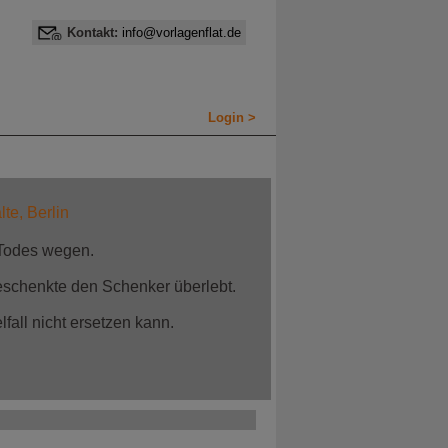
Kontakt:
info@vorlagenflat.de
Login >
te, Berlin
 Todes wegen.
schenkte den Schenker überlebt.
fall nicht ersetzen kann.