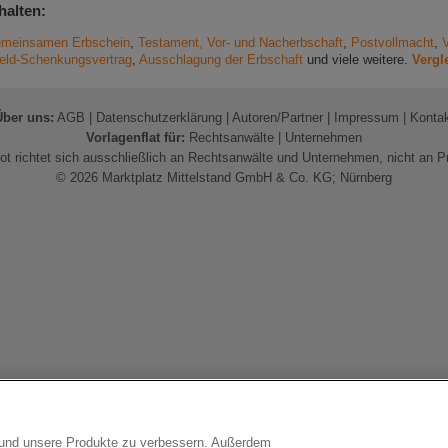
halten:
gemeinsamen Erbschein
,
Testament, Vor- und Nacherbschaft
,
Postvollmacht
,
eld-Schenkungsvertrag
,
Ausschlagung der Erbschaft
und viele weitere.
Vergl
Über uns:
AGB
|
Datenschutzerklärung
|
Autoren/Partner
|
Impressum
|
Konta
Vorlagenflat für:
Rechtsanwälte
|
Unternehmen
t richtet sich ausschließlich an Rechtsanwälte und Unternehmen, nicht an P
© 2026 Marktplatz Mittelstand GmbH & Co. KG; Nürnberg
n und unsere Produkte zu verbessern. Außerdem