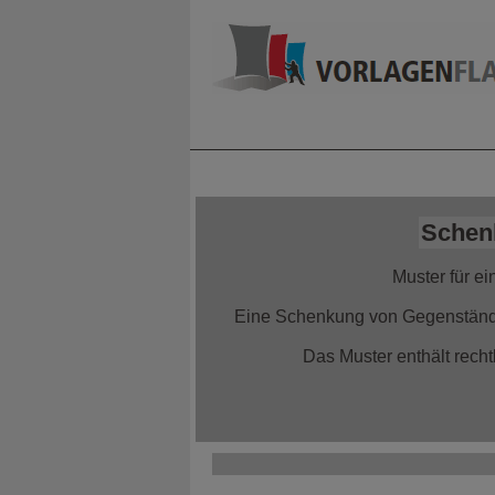
Home
Alle Infor
Schen
Muster für e
Eine Schenkung von Gegenstände
Das Muster enthält recht