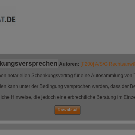
mationen auf einen
Jetzt bestellen!
Blick
kungsversprechen
Autoren:
[F200] A/S/G Rechtsanwäl
inen notariellen Schenkungsvertrag für eine Autosammlung von
n kann unter der Bedingung versprochen werden, dass der Be
liche Hinweise, die jedoch eine erbrechtliche Beratung im Einzel