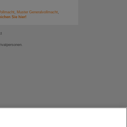
Vollmacht
,
Muster Generalvollmacht
,
eichen Sie hier!
kt
rivatpersonen.