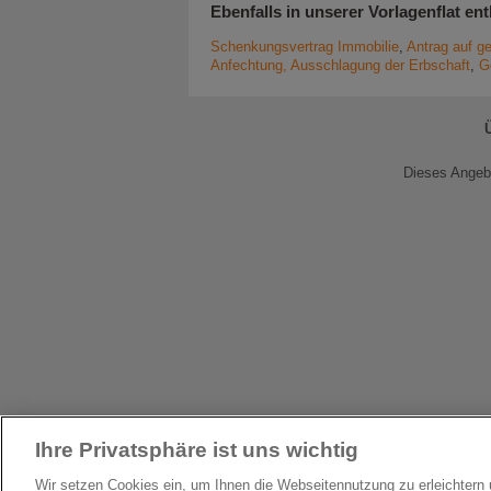
Ebenfalls in unserer Vorlagenflat ent
Schenkungsvertrag Immobilie
,
Antrag auf 
Anfechtung, Ausschlagung der Erbschaft
,
G
Dieses Angebo
Ihre Privatsphäre ist uns wichtig
Wir setzen Cookies ein, um Ihnen die Webseitennutzung zu erleichter