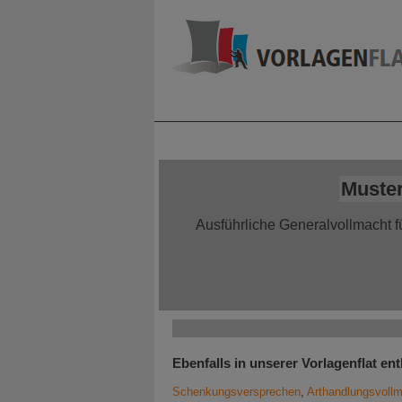
Home
Alle Infor
Muster
Ausführliche Generalvollmacht f
Ebenfalls in unserer Vorlagenflat ent
Schenkungsversprechen
,
Arthandlungsvoll