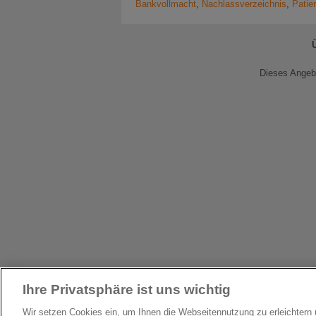
Bankvollmacht
,
Nachlassverzeichnis
,
Patie
Dieses Angebo
Ihre Privatsphäre ist uns wichtig
Wir setzen Cookies ein, um Ihnen die Webseitennutzung zu erleichter