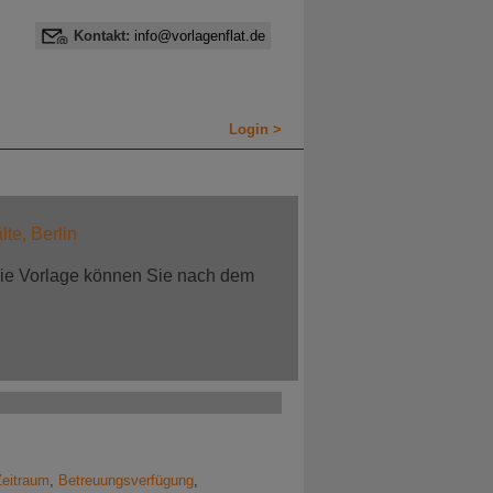
Kontakt:
info@vorlagenflat.de
Login >
te, Berlin
 Die Vorlage können Sie nach dem
Zeitraum
,
Betreuungsverfügung
,