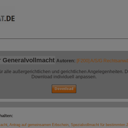
mationen auf einen
Jetzt bestellen!
Blick
 Generalvollmacht
Autoren:
[F200] A/S/G Rechtsanwäl
ür alle außergerichtlichen und gerichtlichen Angelegenheiten.
Download individuell anpassen.
halten:
macht
,
Antrag auf gemeinsamen Erbschein
,
Spezialvollmacht für bestimmten 