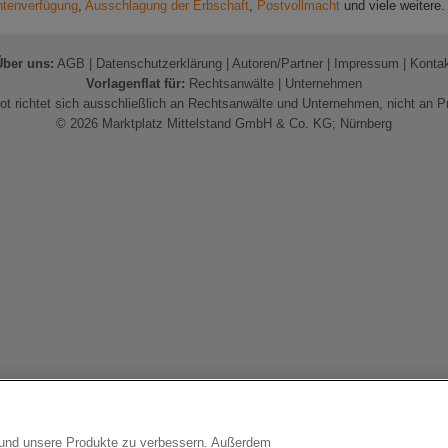
ntenverfügung
,
Ausschlagung der Erbschaft
,
Postvollmacht
und viele weitere
Über uns:
AGB
|
Datenschutzerklärung
|
Autoren/Partner
|
Impressum
|
Konta
Vorlagenflat für:
Rechtsanwälte
|
Unternehmen
t richtet sich ausschließlich an Rechtsanwälte und Unternehmen, nicht an P
© 2026 Marktplatz Mittelstand GmbH & Co. KG; Nürnberg
n und unsere Produkte zu verbessern. Außerdem