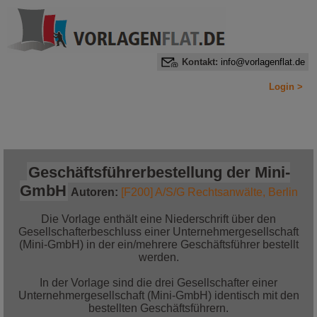
Kontakt:
info@vorlagenflat.de
Login >
Home
Alle Informationen auf einen Blick
Jetzt bestellen!
Geschäftsführerbestellung der Mini-
GmbH
Autoren:
[F200] A/S/G Rechtsanwälte, Berlin
Die Vorlage enthält eine Niederschrift über den
Gesellschafterbeschluss einer Unternehmergesellschaft
(Mini-GmbH) in der ein/mehrere Geschäftsführer bestellt
werden.
In der Vorlage sind die drei Gesellschafter einer
Unternehmergesellschaft (Mini-GmbH) identisch mit den
bestellten Geschäftsführern.