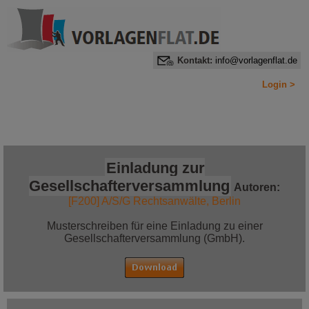
Kontakt:
info@vorlagenflat.de
Login >
Home
Alle Informationen auf einen Blick
Jetzt bestellen!
Einladung zur
Gesellschafterversammlung
Autoren:
[F200] A/S/G Rechtsanwälte, Berlin
Musterschreiben für eine Einladung zu einer
Gesellschafterversammlung (GmbH).