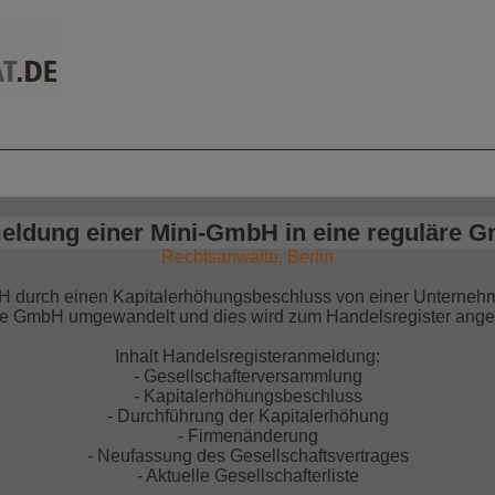
mationen auf einen
Jetzt bestellen!
Blick
eldung einer Mini-GmbH in eine reguläre 
Rechtsanwälte, Berlin
bH durch einen Kapitalerhöhungsbeschluss von einer Unternehm
re GmbH umgewandelt und dies wird zum Handelsregister ange
Inhalt Handelsregisteranmeldung:
- Gesellschafterversammlung
- Kapitalerhöhungsbeschluss
- Durchführung der Kapitalerhöhung
- Firmenänderung
- Neufassung des Gesellschaftsvertrages
- Aktuelle Gesellschafterliste