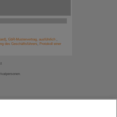
ard)
,
GbR-Mustervertrag, ausführlich
,
ng des Geschäftsführers
,
Protokoll einer
kt
rivatpersonen.