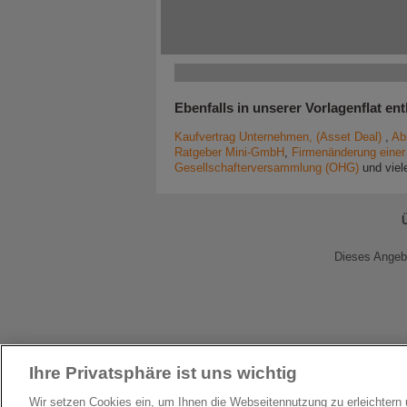
Ebenfalls in unserer Vorlagenflat ent
Kaufvertrag Unternehmen, (Asset Deal)
,
Ab
Ratgeber Mini-GmbH
,
Firmenänderung eine
Gesellschafterversammlung (OHG)
und viel
Dieses Angebo
Ihre Privatsphäre ist uns wichtig
Wir setzen Cookies ein, um Ihnen die Webseitennutzung zu erleichter