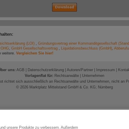
halten:
sichtserklärung (LOI)
,
Gründungsvertrag einer Kommanditgesellschaft (Stand
r OHG
,
GmbH Gesellschaftsvertrag
,
Liquidationsbeschluss (GmbH)
,
Abberufu
e weitere.
Vergleichen Sie hier!
Über uns:
AGB
|
Datenschutzerklärung
|
Autoren/Partner
|
Impressum
|
Konta
Vorlagenflat für:
Rechtsanwälte
|
Unternehmen
t richtet sich ausschließlich an Rechtsanwälte und Unternehmen, nicht an P
© 2026 Marktplatz Mittelstand GmbH & Co. KG; Nürnberg
n und unsere Produkte zu verbessern. Außerdem