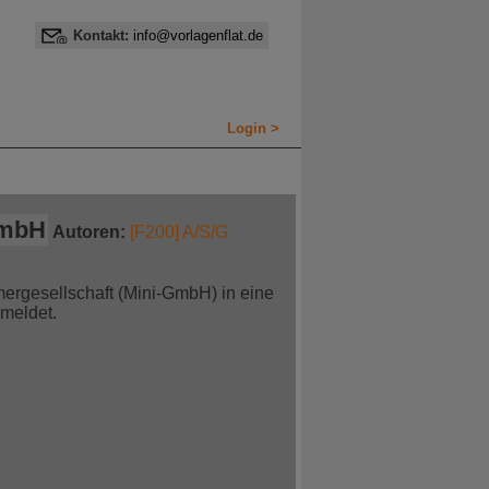
Kontakt:
info@vorlagenflat.de
Login >
GmbH
Autoren:
[F200] A/S/G
ergesellschaft (Mini-GmbH) in eine
meldet.