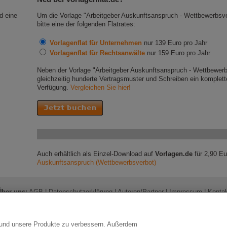
d eine
Um die Vorlage "Arbeitgeber Auskunftsanspruch - Wettbewerbsve
bitte eine der folgenden Flatrates:
Vorlagenflat für Unternehmen
nur 139 Euro pro Jahr
Vorlagenflat für Rechtsanwälte
nur 159 Euro pro Jahr
Neben der Vorlage "Arbeitgeber Auskunftsanspruch - Wettbewerbs
gleichzeitig hunderte Vertragsmuster und Schreiben ein komplette
Verfügung.
Vergleichen Sie hier!
Auch erhältlich als Einzel-Download auf
Vorlagen.de
für 2,90 Eu
Auskunftsanspruch (Wettbewerbsverbot)
Über uns:
AGB
|
Datenschutzerklärung
|
Autoren/Partner
|
Impressum
|
Konta
Vorlagenflat für:
Rechtsanwälte
|
Unternehmen
t richtet sich ausschließlich an Rechtsanwälte und Unternehmen, nicht an P
© 2026 Marktplatz Mittelstand GmbH & Co. KG; Nürnberg
n und unsere Produkte zu verbessern. Außerdem