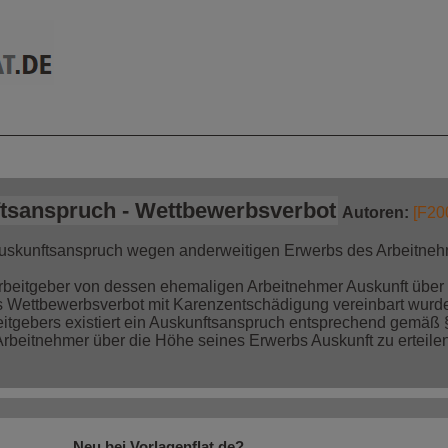
mationen auf einen
Jetzt bestellen!
Blick
tsanspruch - Wettbewerbsverbot
Autoren:
[F20
 Auskunftsanspruch wegen anderweitigen Erwerbs des Arbeitne
Arbeitgeber von dessen ehemaligen Arbeitnehmer Auskunft über 
es Wettbewerbsverbot mit Karenzentschädigung vereinbart wurd
itgebers existiert ein Auskunftsanspruch entsprechend gemäß 
Arbeitnehmer über die Höhe seines Erwerbs Auskunft zu erteilen
Neu bei Vorlagenflat.de?