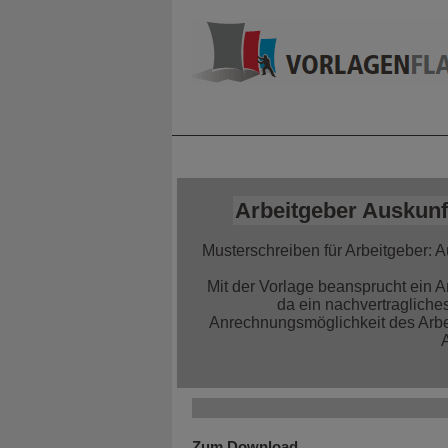
Home
Alle Infor
Arbeitgeber Auskunf
Musterschreiben für Arbeitgeber:
Mit der Vorlage beansprucht ein 
da ein nachvertraglich
Anrechnungsmöglichkeit des Arbe
Zum Download