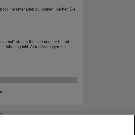
rbot" herunterladen zu können, buchen Sie
verbot" stehen Ihnen in unserer Flatrate
s Jahr lang inkl. Aktualisierungen zur
ro:
kt
rivatpersonen.