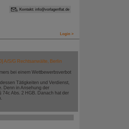
Kontakt:
info@vorlagenflat.de
Login >
0] A/S/G Rechtsanwälte, Berlin
hmers bei einem Wettbewerbsverbot
dessen Tätigkeiten und Verdienst,
e. Denn in Ansehung der
§ 74c Abs. 2 HGB. Danach hat der
.