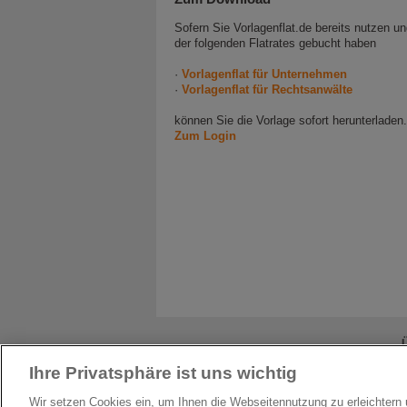
Sofern Sie Vorlagenflat.de bereits nutzen un
der folgenden Flatrates gebucht haben
·
Vorlagenflat für Unternehmen
·
Vorlagenflat für Rechtsanwälte
können Sie die Vorlage sofort herunterladen.
Zum Login
Ihre Privatsphäre ist uns wichtig
Dieses Angebo
Wir setzen Cookies ein, um Ihnen die Webseitennutzung zu erleichter