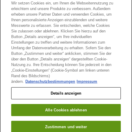
Wir setzen Cookies ein, um Ihnen die Webseitennutzung zu
erleichtern und unsere Produkte zu verbessern. Außerdem
Vorlagenflat für Unternehmen
nur 139 Euro pro Jahr
erheben unsere Partner Daten und verwenden Cookies, um
Vorlagenflat für Rechtsanwälte
nur 159 Euro pro Jahr
Ihnen personalisierte Anzeigen einzublenden und weitere
Messwerte zu erfassen. Sie entscheiden, welche Cookies
Neben der Vorlage "Arbeitsvertrag (englisch) " stehen Ihnen in unserer
Sie zulassen oder ablehnen. Klicken Sie hierzu auf den
Flatrate gleichzeitig hunderte Vertragsmuster und Schreiben ein
komplettes Jahr lang inkl. Aktualisierungen zur Verfügung.
Vergleichen
Button „Details anzeigen“, um Ihre individuellen
Sie hier!
Einstellungen zu treffen und weitere Informationen zum
Umfang der Datenverarbeitung zu erhalten. Sofern Sie den
Button „Zustimmen und weiter“ anklicken, stimmen Sie der
über den Button „Details anzeigen“ dargestellten Cookie-
Nutzung zu. Ihre Entscheidung können Sie jederzeit in den
„Cookie-Einstellungen“ (Cookie-Symbol am linken unteren
Rand des Bildschirms)
Auch erhältlich als Einzel-Download auf
Vorlagen.de
für 19,90 Euro:
ändern.
Datenschutzbestimmungen
Impressum
Arbeitsvertrag (englisch), ohne Tarifbindung
Details anzeigen
Über uns:
AGB
|
Datenschutzerklärung
|
Autoren/Partner
|
Impressum
|
Kontakt
Alle Cookies ablehnen
Vorlagenflat für:
Rechtsanwälte
|
Unternehmen
Dieses Angebot richtet sich ausschließlich an Rechtsanwälte und
Unternehmen, nicht an Privatpersonen.
Zustimmen und weiter
© 2026 Marktplatz Mittelstand GmbH & Co. KG; Nürnberg