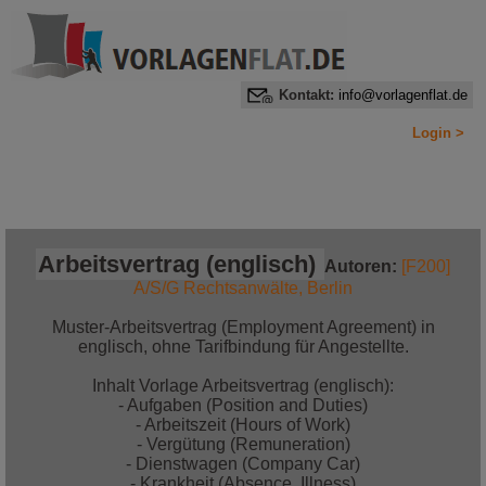
Kontakt:
info@vorlagenflat.de
Login >
Home
Alle Informationen auf einen Blick
Jetzt bestellen!
Arbeitsvertrag (englisch)
Autoren:
[F200]
A/S/G Rechtsanwälte, Berlin
Muster-Arbeitsvertrag (Employment Agreement) in
englisch, ohne Tarifbindung für Angestellte.
Inhalt Vorlage Arbeitsvertrag (englisch):
- Aufgaben (Position and Duties)
- Arbeitszeit (Hours of Work)
- Vergütung (Remuneration)
- Dienstwagen (Company Car)
- Krankheit (Absence, Illness)