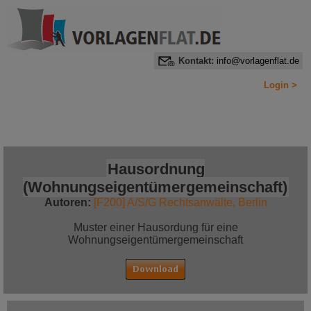
Kontakt:
info@vorlagenflat.de
Login >
Home
Alle Informationen auf einen Blick
Jetzt bestellen!
Hausordnung
(Wohnungseigentümergemeinschaft)
Autoren:
[F200] A/S/G Rechtsanwälte, Berlin
Muster einer Hausordung für eine
Wohnungseigentümergemeinschaft