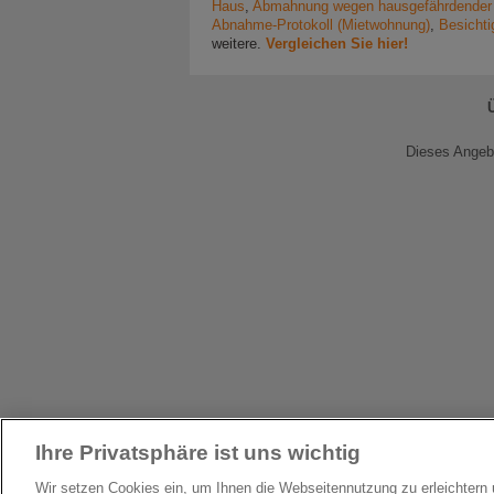
Haus
,
Abmahnung wegen hausgefährdender
Abnahme-Protokoll (Mietwohnung)
,
Besichti
weitere.
Vergleichen Sie hier!
Dieses Angebo
Ihre Privatsphäre ist uns wichtig
Wir setzen Cookies ein, um Ihnen die Webseitennutzung zu erleichter