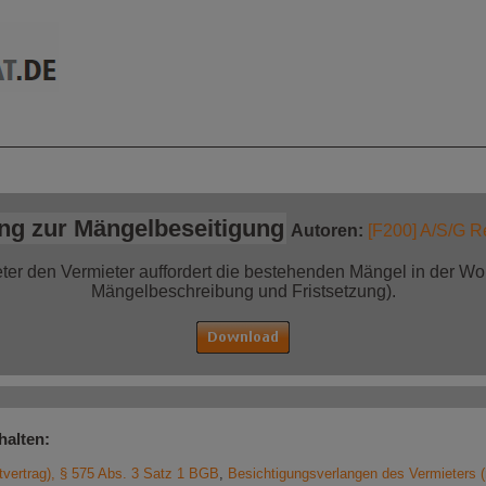
mationen auf einen
Jetzt bestellen!
Blick
ung zur Mängelbeseitigung
Autoren:
[F200] A/S/G R
ter den Vermieter auffordert die bestehenden Mängel in der Wo
Mängelbeschreibung und Fristsetzung).
halten:
tvertrag), § 575 Abs. 3 Satz 1 BGB
,
Besichtigungsverlangen des Vermieters (