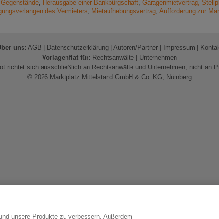
 Gegenstände
,
Herausgabe einer Bankbürgschaft
,
Garagenmietvertrag, Stellp
gungsverlangen des Vermieters
,
Mietaufhebungsvertrag
,
Aufforderung zur Män
Über uns:
AGB
|
Datenschutzerklärung
|
Autoren/Partner
|
Impressum
|
Konta
Vorlagenflat für:
Rechtsanwälte
|
Unternehmen
t richtet sich ausschließlich an Rechtsanwälte und Unternehmen, nicht an P
© 2026 Marktplatz Mittelstand GmbH & Co. KG; Nürnberg
n und unsere Produkte zu verbessern. Außerdem