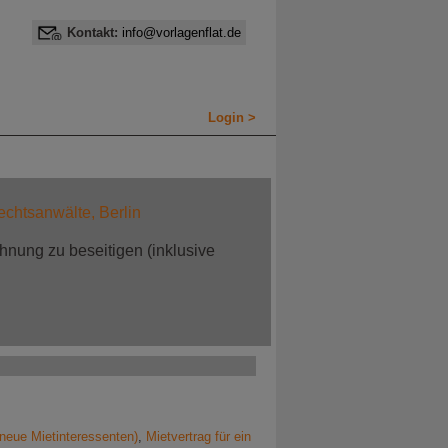
Kontakt:
info@vorlagenflat.de
Login >
echtsanwälte, Berlin
hnung zu beseitigen (inklusive
neue Mietinteressenten)
,
Mietvertrag für ein