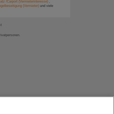
latz /Carport (Vermieterinteresse)
,
gelbeseitigung (Vermieter)
und viele
kt
rivatpersonen.