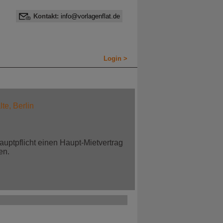
Kontakt:
info@vorlagenflat.de
Login >
te, Berlin
auptpflicht einen Haupt-Mietvertrag
en.