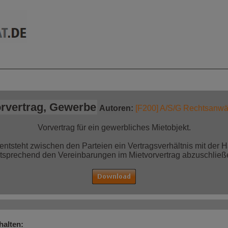
mationen auf einen
Jetzt bestellen!
Blick
orvertrag, Gewerbe
Autoren:
[F200] A/S/G Rechtsanwäl
Vorvertrag für ein gewerbliches Mietobjekt.
entsteht zwischen den Parteien ein Vertragsverhältnis mit der H
tsprechend den Vereinbarungen im Mietvorvertrag abzuschließ
halten: