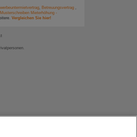
werbeuntermietvertrag
,
Betreuungsvertrag
,
Musterschreiben Mieterhöhung -
eitere.
Vergleichen Sie hier!
kt
rivatpersonen.