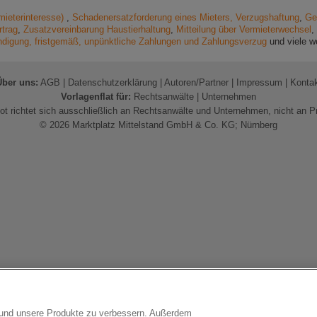
rmieterinteresse)
,
Schadenersatzforderung eines Mieters, Verzugshaftung
,
Ge
rtrag
,
Zusatzvereinbarung Haustierhaltung
,
Mitteilung über Vermieterwechsel
,
ndigung, fristgemäß, unpünktliche Zahlungen und Zahlungsverzug
und viele w
Über uns:
AGB
|
Datenschutzerklärung
|
Autoren/Partner
|
Impressum
|
Konta
Vorlagenflat für:
Rechtsanwälte
|
Unternehmen
t richtet sich ausschließlich an Rechtsanwälte und Unternehmen, nicht an P
© 2026 Marktplatz Mittelstand GmbH & Co. KG; Nürnberg
n und unsere Produkte zu verbessern. Außerdem