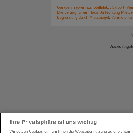
Garagenmietvertrag, Stellplatz /Carport (Ve
Mietvertrag für ein Haus
,
Anfechtung Mietve
Begründung durch Mietspiegel
,
Vermieterkü
Dieses Angebo
Ihre Privatsphäre ist uns wichtig
Wir setzen Cookies ein, um Ihnen die Webseitennutzung zu erleichter