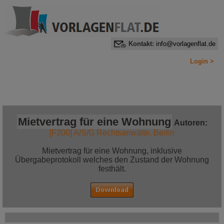
Kontakt:
info@vorlagenflat.de
Login >
Home
Alle Informationen auf einen Blick
Jetzt bestellen!
Mietvertrag für eine Wohnung
Autoren:
[F200] A/S/G Rechtsanwälte, Berlin
Mietvertrag für eine Wohnung, inklusive
Übergabeprotokoll welches den Zustand der Wohnung
festhält.