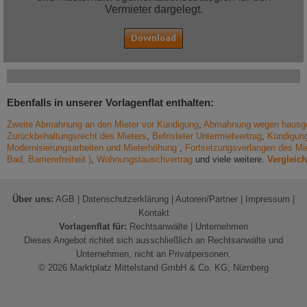
Vermieter dargelegt.
Ebenfalls in unserer Vorlagenflat enthalten:
Zweite Abmahnung an den Mieter vor Kündigung
,
Abmahnung wegen hausge
Zurückbehaltungsrecht des Mieters
,
Befristeter Untermietvertrag
,
Kündigun
Modernisierungsarbeiten und Mieterhöhung
,
Fortsetzungsverlangen des Miet
Bad, Barrierefreiheit )
,
Wohnungstauschvertrag
und viele weitere.
Vergleich
Über uns:
AGB
|
Datenschutzerklärung
|
Autoren/Partner
|
Impressum
|
Kontakt
Vorlagenflat für:
Rechtsanwälte
|
Unternehmen
Dieses Angebot richtet sich ausschließlich an Rechtsanwälte und
Unternehmen, nicht an Privatpersonen.
© 2026 Marktplatz Mittelstand GmbH & Co. KG; Nürnberg