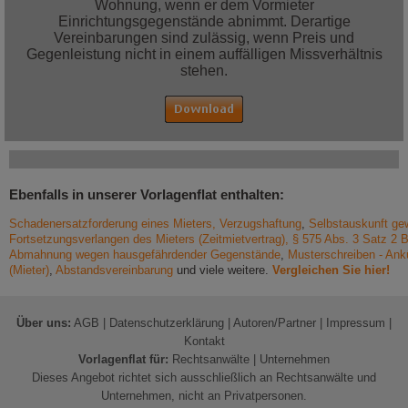
Wohnung, wenn er dem Vormieter
Einrichtungsgegenstände abnimmt. Derartige
Vereinbarungen sind zulässig, wenn Preis und
Gegenleistung nicht in einem auffälligen Missverhältnis
stehen.
Ebenfalls in unserer Vorlagenflat enthalten:
Schadenersatzforderung eines Mieters, Verzugshaftung
,
Selbstauskunft gew
Fortsetzungsverlangen des Mieters (Zeitmietvertrag), § 575 Abs. 3 Satz 2
Abmahnung wegen hausgefährdender Gegenstände
,
Musterschreiben - Ank
(Mieter)
,
Abstandsvereinbarung
und viele weitere.
Vergleichen Sie hier!
Über uns:
AGB
|
Datenschutzerklärung
|
Autoren/Partner
|
Impressum
|
Kontakt
Vorlagenflat für:
Rechtsanwälte
|
Unternehmen
Dieses Angebot richtet sich ausschließlich an Rechtsanwälte und
Unternehmen, nicht an Privatpersonen.