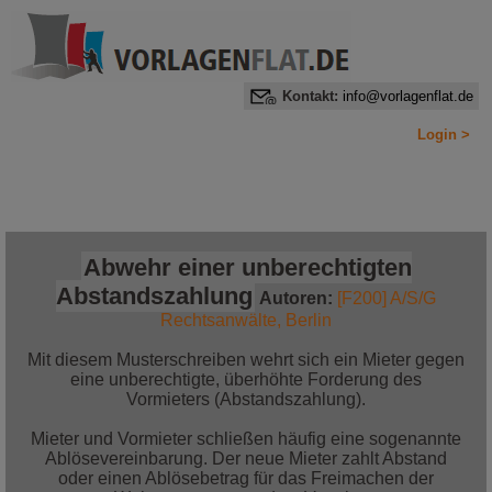
Kontakt:
info@vorlagenflat.de
Login >
Home
Alle Informationen auf einen Blick
Jetzt bestellen!
Abwehr einer unberechtigten
Abstandszahlung
Autoren:
[F200] A/S/G
Rechtsanwälte, Berlin
Mit diesem Musterschreiben wehrt sich ein Mieter gegen
eine unberechtigte, überhöhte Forderung des
Vormieters (Abstandszahlung).
Mieter und Vormieter schließen häufig eine sogenannte
Ablösevereinbarung. Der neue Mieter zahlt Abstand
oder einen Ablösebetrag für das Freimachen der