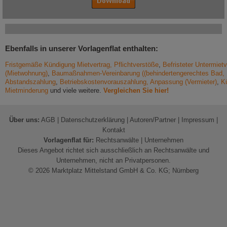
Ebenfalls in unserer Vorlagenflat enthalten:
Fristgemäße Kündigung Mietvertrag, Pflichtverstöße
,
Befristeter Untermietv
(Mietwohnung)
,
Baumaßnahmen-Vereinbarung ((behindertengerechtes Bad, Bar
Abstandszahlung
,
Betriebskostenvorauszahlung, Anpassung (Vermieter)
,
K
Mietminderung
und viele weitere.
Vergleichen Sie hier!
Über uns:
AGB
|
Datenschutzerklärung
|
Autoren/Partner
|
Impressum
|
Kontakt
Vorlagenflat für:
Rechtsanwälte
|
Unternehmen
Dieses Angebot richtet sich ausschließlich an Rechtsanwälte und
Unternehmen, nicht an Privatpersonen.
© 2026 Marktplatz Mittelstand GmbH & Co. KG; Nürnberg