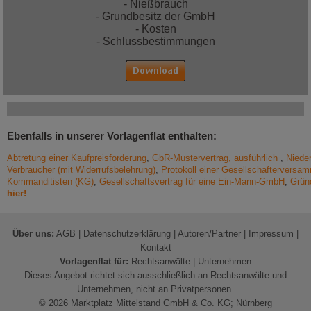
- Nießbrauch
- Grundbesitz der GmbH
- Kosten
- Schlussbestimmungen
Ebenfalls in unserer Vorlagenflat enthalten:
Abtretung einer Kaufpreisforderung
,
GbR-Mustervertrag, ausführlich
,
Niede
Verbraucher (mit Widerrufsbelehrung)
,
Protokoll einer Gesellschafterversa
Kommanditisten (KG)
,
Gesellschaftsvertrag für eine Ein-Mann-GmbH
,
Grün
hier!
Über uns:
AGB
|
Datenschutzerklärung
|
Autoren/Partner
|
Impressum
|
Kontakt
Vorlagenflat für:
Rechtsanwälte
|
Unternehmen
Dieses Angebot richtet sich ausschließlich an Rechtsanwälte und
Unternehmen, nicht an Privatpersonen.
© 2026 Marktplatz Mittelstand GmbH & Co. KG; Nürnberg