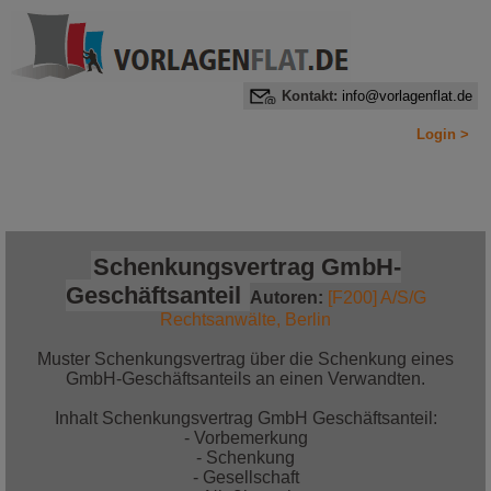
Kontakt:
info@vorlagenflat.de
Login >
Home
Alle Informationen auf einen Blick
Jetzt bestellen!
Schenkungsvertrag GmbH-
Geschäftsanteil
Autoren:
[F200] A/S/G
Rechtsanwälte, Berlin
Muster Schenkungsvertrag über die Schenkung eines
GmbH-Geschäftsanteils an einen Verwandten.
Inhalt Schenkungsvertrag GmbH Geschäftsanteil:
- Vorbemerkung
- Schenkung
- Gesellschaft