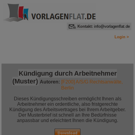
Kontakt:
info@vorlagenflat.de
Login >
Home
Alle Informationen auf einen Blick
Jetzt bestellen!
Kündigung durch Arbeitnehmer
(Muster)
Autoren:
[F200] A/S/G Rechtsanwälte,
Berlin
Dieses Kündigungsschreiben ermöglicht Ihnen als
Arbeitnehmer ein ordentliche, also fristgerechte
Kündigung des Arbeitsvertrages bei Ihrem Arbeitgeber.
Der Musterbrief ist schnell an Ihre Bedürfnisse
anpassbar und erleichtert Ihnen die Kündigung.