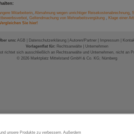
halten:
ngere Mitarbeiterin
,
Abmahnung wegen unrichtiger Reisekostenabrechnung
,
S
tbewerbsverbot
,
Geltendmachung von Mehrarbeitsvergütung
,
Klage einer Ar
Vergleichen Sie hier!
Über uns:
AGB
|
Datenschutzerklärung
|
Autoren/Partner
|
Impressum
|
Konta
Vorlagenflat für:
Rechtsanwälte
|
Unternehmen
t richtet sich ausschließlich an Rechtsanwälte und Unternehmen, nicht an P
© 2026 Marktplatz Mittelstand GmbH & Co. KG; Nürnberg
n und unsere Produkte zu verbessern. Außerdem