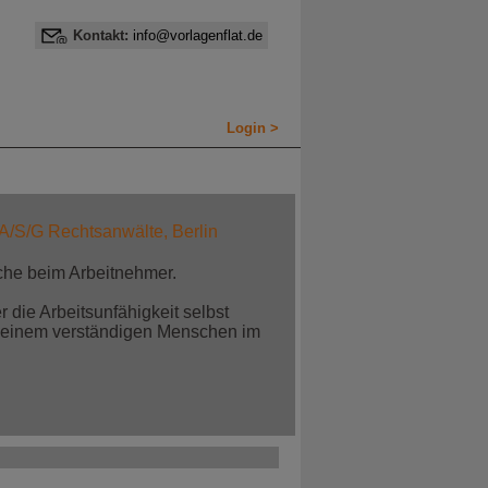
Kontakt:
info@vorlagenflat.de
Login >
 A/S/G Rechtsanwälte, Berlin
che beim Arbeitnehmer.
 die Arbeitsunfähigkeit selbst
n einem verständigen Menschen im