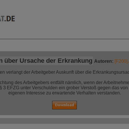
mationen auf einen
Jetzt bestellen!
Blick
n über Ursache der Erkrankung
Autoren:
[F200]
en verlangt der Arbeitgeber Auskunft über die Erkrankungsursa
ichtung des Arbeitgebers entfällt nämlich, wenn der Arbeitnehmer
h § 3 EFZG unter Verschulden ein grober Verstoß gegen das vo
eigenen Interesse zu erwartende Verhalten verstanden.