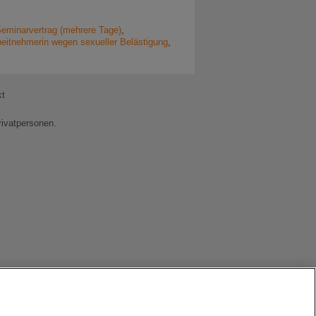
eminarvertrag (mehrere Tage)
,
beitnehmerin wegen sexueller Belästigung
,
kt
rivatpersonen.