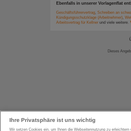
Ebenfalls in unserer Vorlagenflat ent
Geschäftsführervertrag
,
Schreiben an schwa
Kündigungsschutzklage (Arbeitnehmer)
,
Wet
Arbeitsvertrag für Kellner
und viele weitere.
Dieses Angebo
Ihre Privatsphäre ist uns wichtig
Wir setzen Cookies ein, um Ihnen die Webseitennutzung zu erleichter