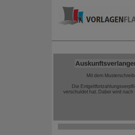
Home
Alle Infor
Auskunftsverlange
Mit dem Musterschreib
Die Entgeltfortzahlungsverpfl
verschuldet hat. Dabei wird nac