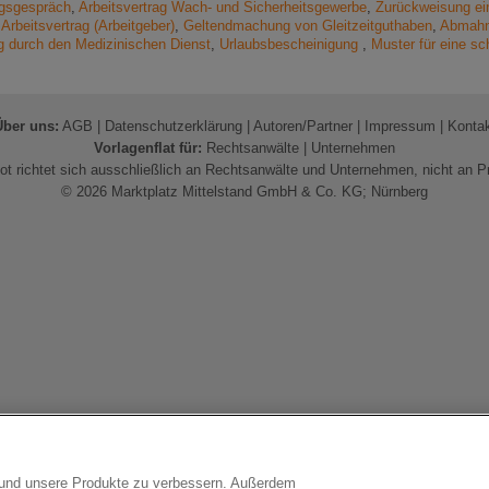
ngsgespräch
,
Arbeitsvertrag Wach- und Sicherheitsgewerbe
,
Zurückweisung ei
Arbeitsvertrag (Arbeitgeber)
,
Geltendmachung von Gleitzeitguthaben
,
Abmahnu
g durch den Medizinischen Dienst
,
Urlaubsbescheinigung
,
Muster für eine sc
Über uns:
AGB
|
Datenschutzerklärung
|
Autoren/Partner
|
Impressum
|
Konta
Vorlagenflat für:
Rechtsanwälte
|
Unternehmen
t richtet sich ausschließlich an Rechtsanwälte und Unternehmen, nicht an P
© 2026 Marktplatz Mittelstand GmbH & Co. KG; Nürnberg
n und unsere Produkte zu verbessern. Außerdem