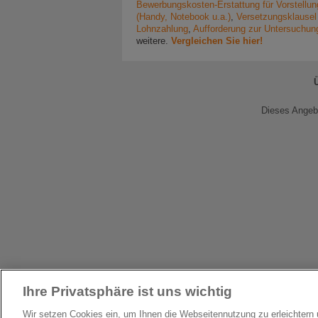
Bewerbungskosten-Erstattung für Vorstellu
(Handy, Notebook u.a.)
,
Versetzungsklausel 
Lohnzahlung
,
Aufforderung zur Untersuchun
weitere.
Vergleichen Sie hier!
Dieses Angebo
Ihre Privatsphäre ist uns wichtig
Wir setzen Cookies ein, um Ihnen die Webseitennutzung zu erleichter