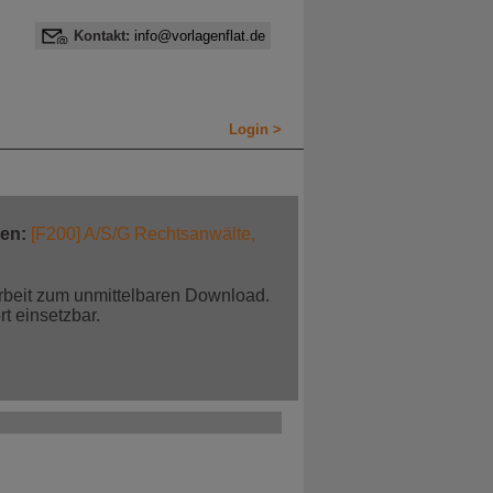
Kontakt:
info@vorlagenflat.de
Login >
en:
[F200] A/S/G Rechtsanwälte,
arbeit zum unmittelbaren Download.
t einsetzbar.