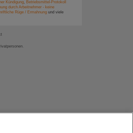
ner Kündigung
,
Betriebsmittel-Protokoll
ng durch Arbeitnehmer - keine
hriftliche Rüge / Ermahnung
und viele
kt
rivatpersonen.