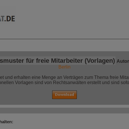
mationen auf einen
Jetzt bestellen!
Blick
smuster für freie Mitarbeiter (Vorlagen)
Autor
Berlin
ket und erhalten eine Menge an Verträgen zum Thema freie Mit
onellen Vorlagen sind von Rechtsanwälten erstellt und sind sofor
halten: