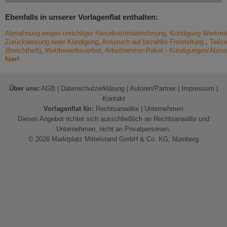
Ebenfalls in unserer Vorlagenflat enthalten:
Abmahnung wegen unrichtiger Reisekostenabrechnung
,
Kündigung Werkmie
Zurückweisung einer Kündigung
,
Anspruch auf bezahlte Freistellung
,
Teilze
(Berichtheft)
,
Wettbewerbsverbot
,
Arbeitnehmer-Paket - Kündigungen/Abma
hier!
Über uns:
AGB
|
Datenschutzerklärung
|
Autoren/Partner
|
Impressum
|
Kontakt
Vorlagenflat für:
Rechtsanwälte
|
Unternehmen
Dieses Angebot richtet sich ausschließlich an Rechtsanwälte und
Unternehmen, nicht an Privatpersonen.
© 2026 Marktplatz Mittelstand GmbH & Co. KG; Nürnberg