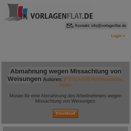
Kontakt:
info@vorlagenflat.de
Login >
Home
Alle Informationen auf einen Blick
Jetzt bestellen!
Abmahnung wegen Missachtung von
Weisungen
Autoren:
[F200] A/S/G Rechtsanwälte,
Berlin
Muster für eine Abmahnung des Arbeitnehmers wegen
Missachtung von Weisungen.