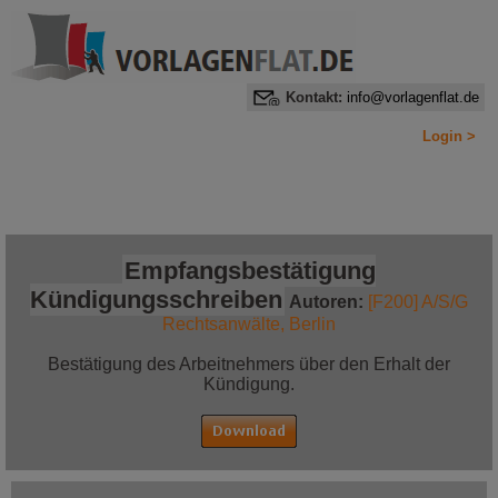
Kontakt:
info@vorlagenflat.de
Login >
Home
Alle Informationen auf einen Blick
Jetzt bestellen!
Empfangsbestätigung
Kündigungsschreiben
Autoren:
[F200] A/S/G
Rechtsanwälte, Berlin
Bestätigung des Arbeitnehmers über den Erhalt der
Kündigung.