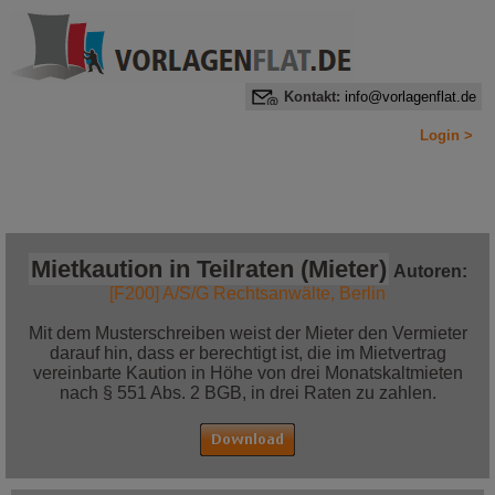
Kontakt:
info@vorlagenflat.de
Login >
Home
Alle Informationen auf einen Blick
Jetzt bestellen!
Mietkaution in Teilraten (Mieter)
Autoren:
[F200] A/S/G Rechtsanwälte, Berlin
Mit dem Musterschreiben weist der Mieter den Vermieter
darauf hin, dass er berechtigt ist, die im Mietvertrag
vereinbarte Kaution in Höhe von drei Monatskaltmieten
nach § 551 Abs. 2 BGB, in drei Raten zu zahlen.