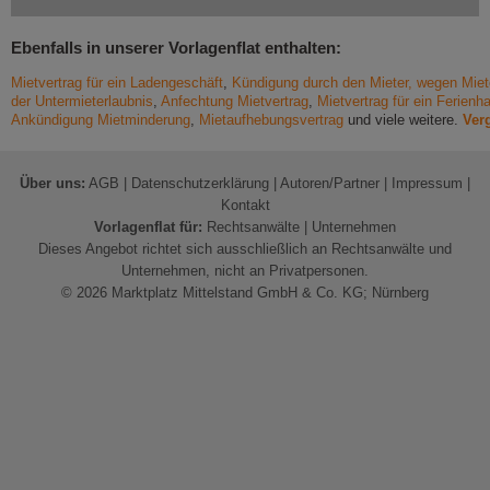
Ebenfalls in unserer Vorlagenflat enthalten:
Mietvertrag für ein Ladengeschäft
,
Kündigung durch den Mieter, wegen Mie
der Untermieterlaubnis
,
Anfechtung Mietvertrag
,
Mietvertrag für ein Ferienh
Ankündigung Mietminderung
,
Mietaufhebungsvertrag
und viele weitere.
Verg
Über uns:
AGB
|
Datenschutzerklärung
|
Autoren/Partner
|
Impressum
|
Kontakt
Vorlagenflat für:
Rechtsanwälte
|
Unternehmen
Dieses Angebot richtet sich ausschließlich an Rechtsanwälte und
Unternehmen, nicht an Privatpersonen.
© 2026 Marktplatz Mittelstand GmbH & Co. KG; Nürnberg