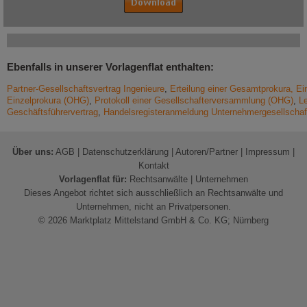
Ebenfalls in unserer Vorlagenflat enthalten:
Partner-Gesellschaftsvertrag Ingenieure
,
Erteilung einer Gesamtprokura, Ei
Einzelprokura (OHG)
,
Protokoll einer Gesellschafterversammlung (OHG)
,
Le
Geschäftsführervertrag
,
Handelsregisteranmeldung Unternehmergesellscha
Über uns:
AGB
|
Datenschutzerklärung
|
Autoren/Partner
|
Impressum
|
Kontakt
Vorlagenflat für:
Rechtsanwälte
|
Unternehmen
Dieses Angebot richtet sich ausschließlich an Rechtsanwälte und
Unternehmen, nicht an Privatpersonen.
© 2026 Marktplatz Mittelstand GmbH & Co. KG; Nürnberg