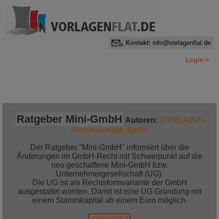
Kontakt:
info@vorlagenflat.de
Login >
Home
Alle Informationen auf einen Blick
Jetzt bestellen!
Ratgeber Mini-GmbH
Autoren:
[F200] A/S/G
Rechtsanwälte, Berlin
Der Ratgeber "Mini-GmbH" informiert über die
Änderungen im GmbH-Recht mit Schwerpunkt auf die
neu geschaffene Mini-GmbH bzw.
Unternehmergesellschaft (UG).
Die UG ist als Rechtsformvariante der GmbH
ausgestaltet worden. Damit ist eine UG Gründung mit
einem Stammkapital ab einem Euro möglich.