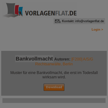
Kontakt:
info@vorlagenflat.de
Login >
Home
Alle Informationen auf einen Blick
Jetzt bestellen!
Bankvollmacht
Autoren:
[F200] A/S/G
Rechtsanwälte, Berlin
Muster für eine Bankvollmacht, die erst im Todesfall
wirksam wird.